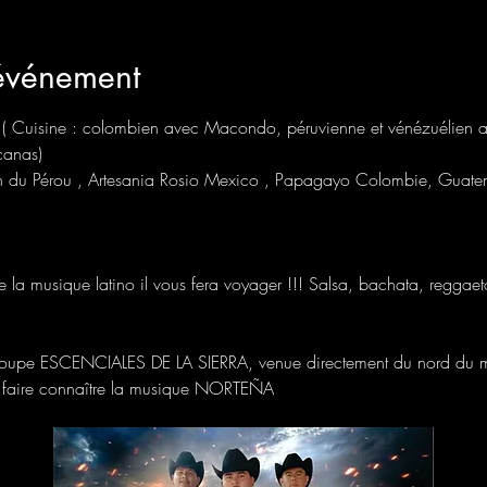
'événement
nu ( Cuisine : colombien avec Macondo, péruvienne et vénézuélien a
canas)
ison du Pérou , Artesania Rosio Mexico , Papagayo Colombie, Guat
e la musique latino il vous fera voyager !!! Salsa, bachata, regga
upe ESCENCIALES DE LA SIERRA, venue directement du nord du mex
s faire connaître la musique NORTEÑA