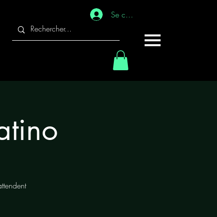
Se connecter
atino
attendent