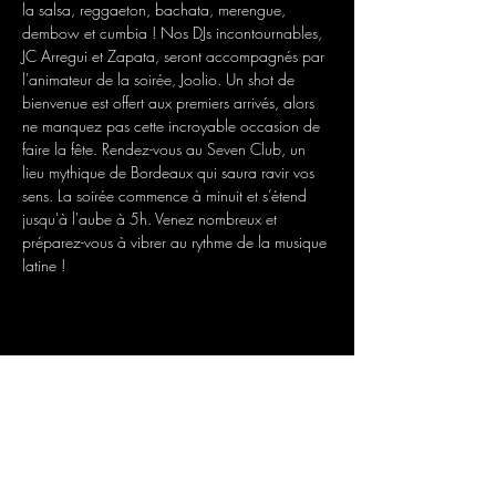
la salsa, reggaeton, bachata, merengue, 
dembow et cumbia ! Nos DJs incontournables, 
JC Arregui et Zapata, seront accompagnés par 
l'animateur de la soirée, Joolio. Un shot de 
bienvenue est offert aux premiers arrivés, alors 
ne manquez pas cette incroyable occasion de 
faire la fête. Rendez-vous au Seven Club, un 
lieu mythique de Bordeaux qui saura ravir vos 
sens. La soirée commence à minuit et s’étend 
jusqu'à l'aube à 5h. Venez nombreux et 
préparez-vous à vibrer au rythme de la musique 
Partager cet événement