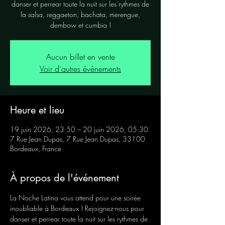
danser et perrear toute la nuit sur les rythmes de
la salsa, reggaeton, bachata, merengue,
dembow et cumbia !
Aucun billet en vente
Voir d'autres événements
Heure et lieu
19 juin 2026, 23:50 – 20 juin 2026, 05:30
7 Rue Jean Dupas, 7 Rue Jean Dupas, 33100
Bordeaux, France
À propos de l'événement
La Noche Latina vous attend pour une soirée 
inoubliable à Bordeaux ! Rejoignez-nous pour 
danser et perrear toute la nuit sur les rythmes de 