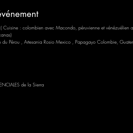
'événement
nu ( Cuisine : colombien avec Macondo, péruvienne et vénézuélien a
canas)
ison du Pérou , Artesania Rosio Mexico , Papagayo Colombie, Guat
NCIALES de la Sierra 