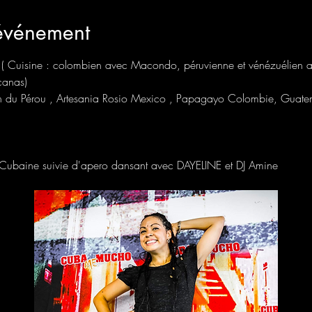
'événement
nu ( Cuisine : colombien avec Macondo, péruvienne et vénézuélien a
canas)
ison du Pérou , Artesania Rosio Mexico , Papagayo Colombie, Guat
ubaine suivie d'apero dansant avec DAYELINE et DJ Amine