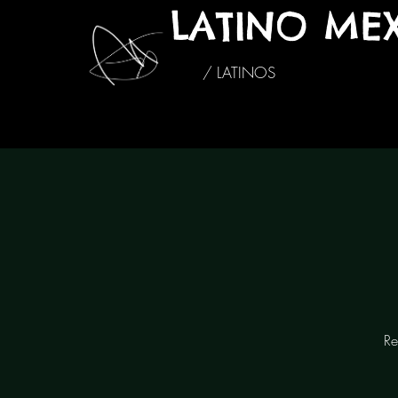
LATINO ME
/ LATINOS
Re